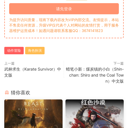
请先登录
为提升访问质量，现将下载内容改为VIP内部交流。友情提示，本站
不售卖任何资源，升级VIP仅代表个人对网站的友情打赏，用于服务
器维护运营成本！如遇问题请联系客服QQ：3674141823
动作冒险
角色扮演
上一篇
下一篇
武林求生（Karate Survivor）中
蜡笔小新：煤炭镇的小白（Shin-
文版
chan: Shiro and the Coal Tow
n）中文版
猜你喜欢