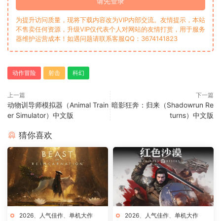
请先登录
为提升访问质量，现将下载内容改为VIP内部交流。友情提示，本站
不售卖任何资源，升级VIP仅代表个人对网站的友情打赏，用于服务
器维护运营成本！如遇问题请联系客服QQ：3674141823
动作冒险
射击
科幻
上一篇
下一篇
动物训导师模拟器（Animal Train
暗影狂奔：归来（Shadowrun Re
er Simulator）中文版
turns）中文版
猜你喜欢
2026
、
人气佳作
、
单机大作
2026
、
人气佳作
、
单机大作