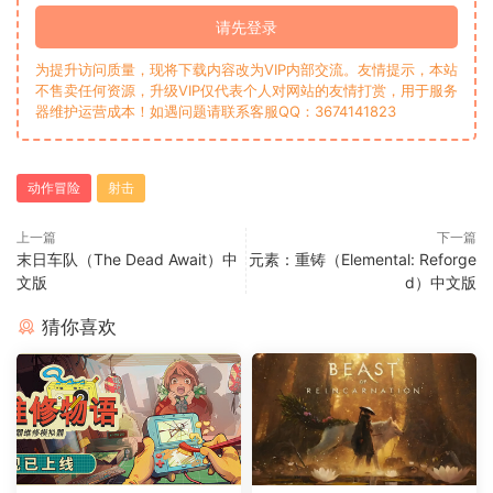
请先登录
为提升访问质量，现将下载内容改为VIP内部交流。友情提示，本站
不售卖任何资源，升级VIP仅代表个人对网站的友情打赏，用于服务
器维护运营成本！如遇问题请联系客服QQ：3674141823
动作冒险
射击
上一篇
下一篇
末日车队（The Dead Await）中
元素：重铸（Elemental: Reforge
文版
d）中文版
猜你喜欢