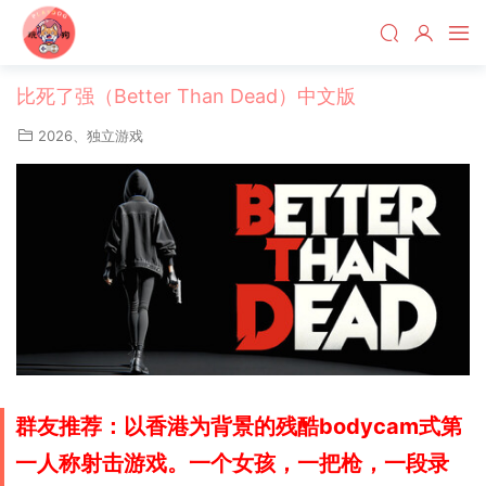
比死了强（Better Than Dead）中文版
2026
、
独立游戏
群友推荐：以香港为背景的残酷
bodycam式
第
一人称射击游戏。一个女孩，一把枪，一段录