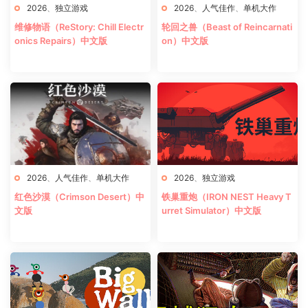
2026
、
独立游戏
2026
、
人气佳作
、
单机大作
维修物语（ReStory: Chill Electr
轮回之兽（Beast of Reincarnati
onics Repairs）中文版
on）中文版
2026
、
人气佳作
、
单机大作
2026
、
独立游戏
红色沙漠（Crimson Desert）中
铁巢重炮（IRON NEST Heavy T
文版
urret Simulator）中文版