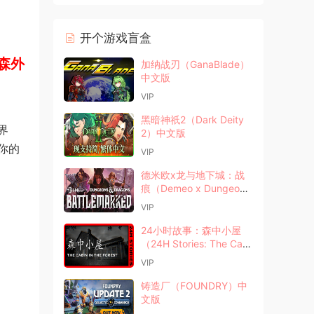
开个游戏盲盒
森外
加纳战刃（GanaBlade）
中文版
VIP
黑暗神祇2（Dark Deity
界
2）中文版
你的
VIP
德米欧x龙与地下城：战
痕（Demeo x Dungeons
& Dragons: Battlemarke
VIP
d）中文版
24小时故事：森中小屋
（24H Stories: The Cabi
n In The Forest）中文版
VIP
铸造厂（FOUNDRY）中
文版