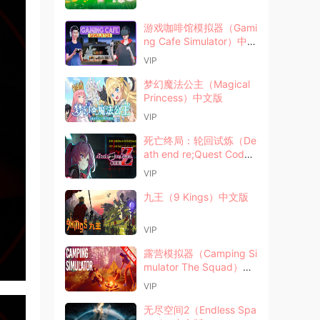
游戏咖啡馆模拟器（Gami
ng Cafe Simulator）中文
版
VIP
梦幻魔法公主（Magical
Princess）中文版
VIP
死亡终局：轮回试炼（De
ath end re;Quest Code
Z）中文版
VIP
九王（9 Kings）中文版
VIP
露营模拟器（Camping Si
mulator The Squad）中
文版
VIP
无尽空间2（Endless Spa