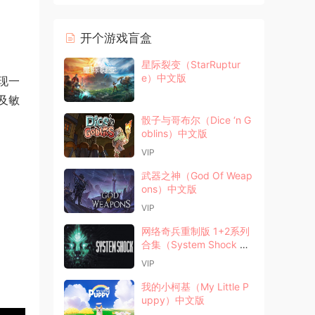
开个游戏盲盒
星际裂变（StarRuptur
e）中文版
现一
及敏
骰子与哥布尔（Dice ‘n G
oblins）中文版
VIP
武器之神（God Of Weap
ons）中文版
VIP
网络奇兵重制版 1+2系列
合集（System Shock Re
make）中文版
VIP
我的小柯基（My Little P
uppy）中文版