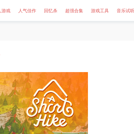
人游戏
人气佳作
回忆杀
超强合集
游戏工具
音乐试
版