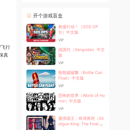
开个游戏盲盒
救援行动！（SOS OP
S!）中文版
VIP
/飞行
战国代（Sengodai）中文
保真
版
VIP
瓶瓶罐罐飘（Bottle Can
Float）中文版
VIP
恐怖的世界（World of Ho
rror）中文版
VIP
霰弹国王：终局将死（Sh
otgun King: The Final Ch
eckmate）中文版