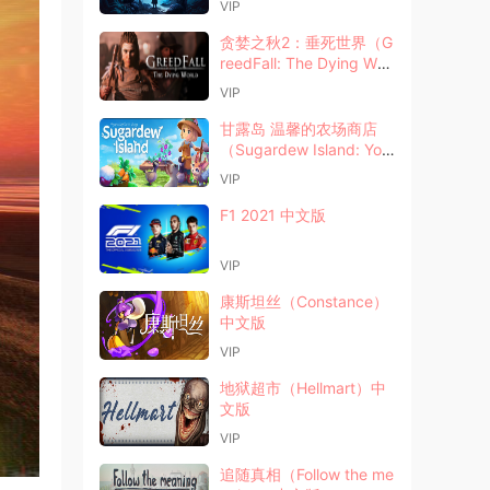
VIP
贪婪之秋2：垂死世界（G
reedFall: The Dying Worl
d）中文版
VIP
甘露岛 温馨的农场商店
（Sugardew Island: You
r Cozy Farm Shop）中文
VIP
版
F1 2021 中文版
VIP
康斯坦丝（Constance）
中文版
VIP
地狱超市（Hellmart）中
文版
VIP
追随真相（Follow the me