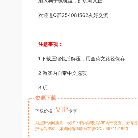
加入狗子试玩组，好玩就入正
欢迎进Q群254081562友好交流
注意事项：
1.下载压缩包后解压，用全英文路径保存
2.游戏内自带中文选项
3.玩
资源下载
VIP
下载价格
专享
为提升访问质量，现将下载内容改为VIP内部交流。友情
护运营成本！如遇问题请联系客服QQ：3674141823