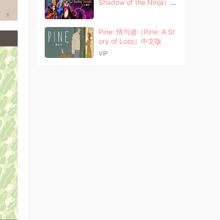
Shadow of the Ninja）中
文版
Pine: 情与逝（Pine: A St
ory of Loss）中文版
VIP