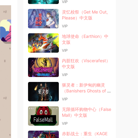
VIP
灵忆校祭（Get Me Out,
Please）中文版
VIP
地球使命（Earthion）中
文版
VIP
内脏狂欢（Viscerafest）
中文版
VIP
驱灵者：新伊甸的幽灵
（Banishers Ghosts of N
ew Eden）中文版
VIP
无限循环购物中心（False
Mall）中文版
VIP
赤影战士：重生（KAGE