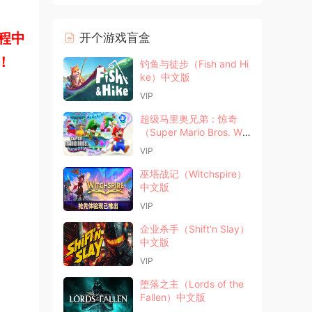
程中
开个游戏盲盒
！
钓鱼与徒步（Fish and Hi
ke）中文版
VIP
超级马里奥兄弟：惊奇
（Super Mario Bros. Wo
nder）中文版
VIP
巫塔战记（Witchspire）
中文版
VIP
企业杀手（Shift’n Slay）
中文版
VIP
堕落之主（Lords of the
Fallen）中文版