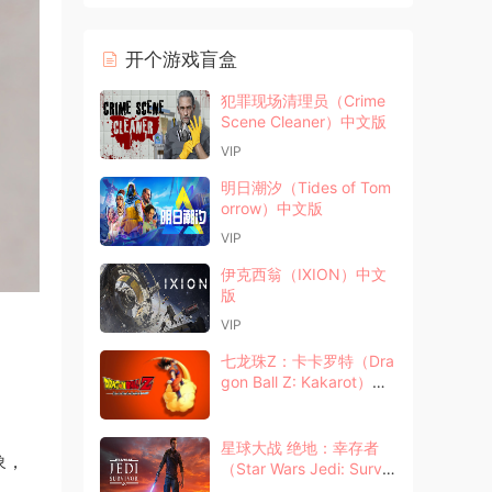
开个游戏盲盒
犯罪现场清理员（Crime
Scene Cleaner）中文版
VIP
明日潮汐（Tides of Tom
orrow）中文版
VIP
伊克西翁（IXION）中文
版
VIP
七龙珠Z：卡卡罗特（Dra
gon Ball Z: Kakarot）中
文版
星球大战 绝地：幸存者
象，
（Star Wars Jedi: Surviv
or）中文版