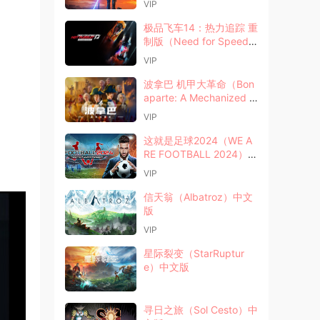
VIP
极品飞车14：热力追踪 重
制版（Need for Speed
Hot Pursuit）中文版
VIP
波拿巴 机甲大革命（Bon
aparte: A Mechanized R
evolution）中文版
VIP
这就是足球2024（WE A
RE FOOTBALL 2024）中
文版
VIP
信天翁（Albatroz）中文
版
VIP
星际裂变（StarRuptur
e）中文版
寻日之旅（Sol Cesto）中