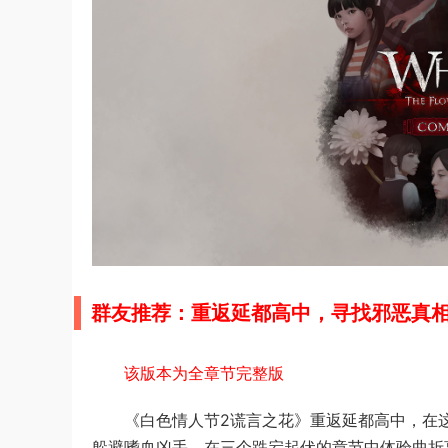
群友推荐：重返延都高中，寻找邪恶真
该版本为全章节完整版
《白色情人节2谎言之花》重返延都高中，在
躲避嗜血凶手，在三个跌宕起伏的章节中体验曲折