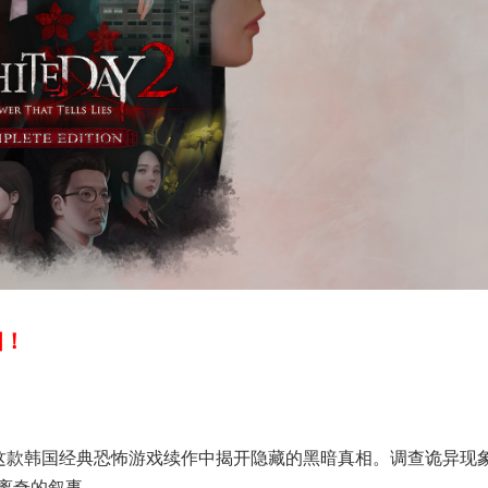
相！
这款韩国经典恐怖游戏续作中揭开隐藏的黑暗真相。调查诡异现
离奇的叙事。