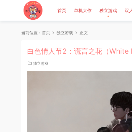
首页
单机大作
独立游戏
双
当前位置：
首页
独立游戏
正文
白色情人节2：谎言之花（White Day 2
独立游戏