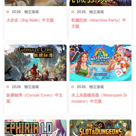
2026
、
独立游戏
2026
、
独立游戏
大步走（Big Walk）中文版
机械狂欢（Machine Party）中
文版
2026
、
独立游戏
2026
、
独立游戏
纵横秘湾（Corsair Cove）中文
水上乐园模拟器（Waterpark Si
版
mulator）中文版