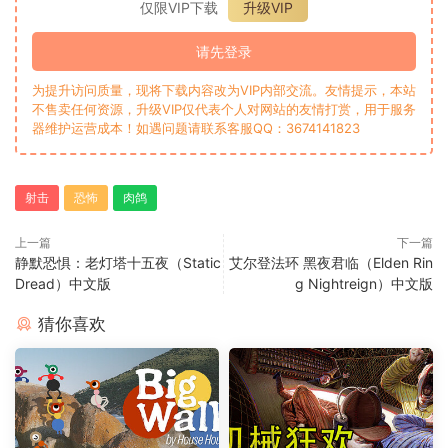
仅限VIP下载
升级VIP
请先登录
为提升访问质量，现将下载内容改为VIP内部交流。友情提示，本站
不售卖任何资源，升级VIP仅代表个人对网站的友情打赏，用于服务
器维护运营成本！如遇问题请联系客服QQ：3674141823
射击
恐怖
肉鸽
上一篇
下一篇
静默恐惧：老灯塔十五夜（Static
艾尔登法环 黑夜君临（Elden Rin
Dread）中文版
g Nightreign）中文版
猜你喜欢