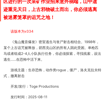
区进行的一次采矿作业招来意外祸端，山中遗
迹重见天日，上古邪物破土而出，你必须逃离
被迷雾笼罩的诅咒之地！
该版本为v334
《鬼山魔音爆发》密室逃生与丧尸射击相结合。1998年，
某个上古诅咒被释放，碧西克山区的所有人因此受困。单枪匹
马或者组成2-4人小队执行任务，你必须探索，寻找线索，设法
逃生……在恐怖中活下来。
游戏主题：生存恐怖，动作类rogue，僵尸，洛夫克拉夫特
式，撤离射击
开发/发行：Toge Productions
发行时间：2025-08-11