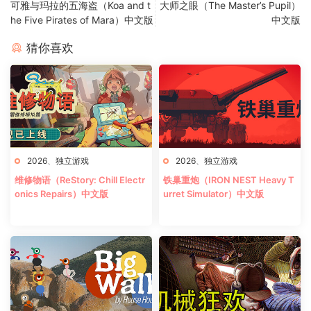
可雅与玛拉的五海盗（Koa and t
大师之眼（The Master’s Pupil）
he Five Pirates of Mara）中文版
中文版
猜你喜欢
2026
、
独立游戏
2026
、
独立游戏
维修物语（ReStory: Chill Electr
铁巢重炮（IRON NEST Heavy T
onics Repairs）中文版
urret Simulator）中文版