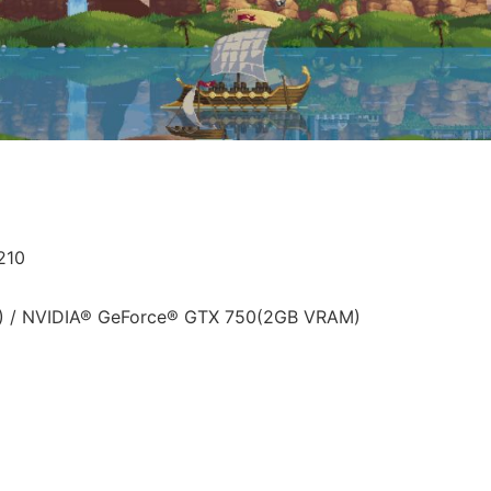
210
 / NVIDIA® GeForce® GTX 750(2GB VRAM)