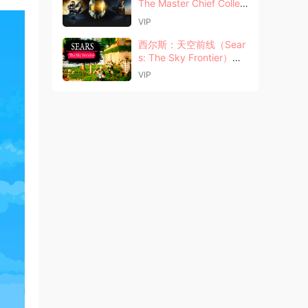
The Master Chief Collec
tion）中文版
VIP
西尔斯：天空前线（Sear
s: The Sky Frontier）中
文版
VIP