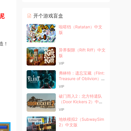
泥
开个游戏盲盒
啦嗒铛（Ratatan）中文
版
造！
异界裂隙（Rift Riff）中文
版
VIP
弗林特：遗忘宝藏（Flint:
Treasure of Oblivion）中
文版
VIP
破门而入2：北方特遣队
（Door Kickers 2）中文
版
VIP
地铁模拟2（SubwaySim
2）中文版