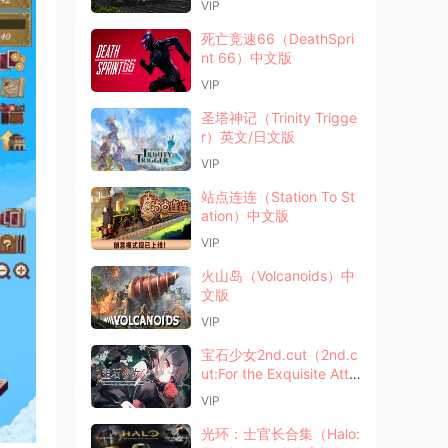
VIP
死亡竞速66（DeathSpri
nt 66）中文版
VIP
圣塔神记（Trinity Trigge
r）英文/日文版
VIP
站点连连（Station To St
ation）中文版
VIP
火山岛（Volcanoids）中
文版
VIP
宝石少女2nd.cut（2nd.c
ut:For the Exquisite Attir
e）中文版
VIP
光环：士官长合集（Halo: