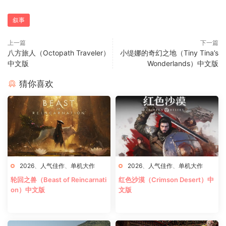
叙事
上一篇
下一篇
八方旅人（Octopath Traveler）
小缇娜的奇幻之地（Tiny Tina’s
中文版
Wonderlands）中文版
猜你喜欢
2026
、
人气佳作
、
单机大作
2026
、
人气佳作
、
单机大作
轮回之兽（Beast of Reincarnati
红色沙漠（Crimson Desert）中
on）中文版
文版