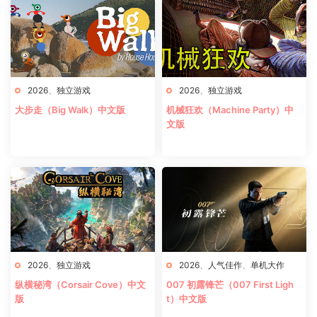
2026
、
独立游戏
2026
、
独立游戏
大步走（Big Walk）中文版
机械狂欢（Machine Party）中
文版
2026
、
独立游戏
2026
、
人气佳作
、
单机大作
纵横秘湾（Corsair Cove）中文
007 初露锋芒（007 First Ligh
版
t）中文版