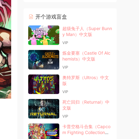
开个游戏盲盒
超级兔子人（Super Bunn
y Man）中文版
VIP
炼金要塞（Castle Of Alc
hemists）中文版
VIP
奥特罗斯（Ultros）中文
版
VIP
死亡回归（Returnal）中
文版
VIP
卡普空格斗合集（Capco
m Fighting Collection）
中文版