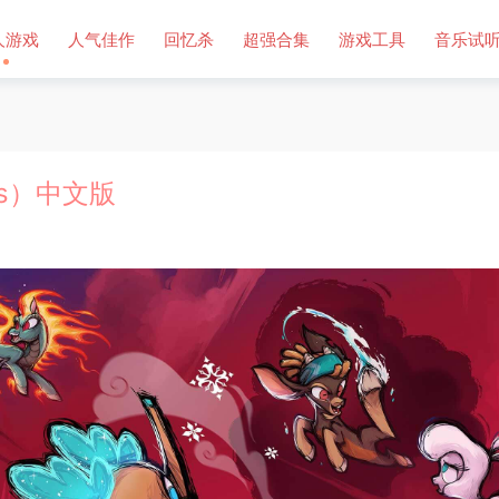
人游戏
人气佳作
回忆杀
超强合集
游戏工具
音乐试
rds）中文版