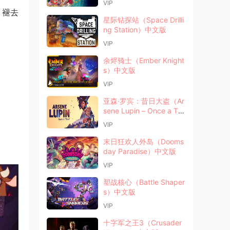
VIP
计。褪去
星际钻探站（Space Drilli
ng Station）中文版
VIP
余烬骑士（Ember Knight
s）中文版
VIP
亚森·罗宾：昔日大盗（Ar
sene Lupin – Once a Thi
ef）中文版
VIP
末日狂欢人外岛（Dooms
day Paradise）中文版
VIP
塑战核心（Battle Shaper
s）中文版
VIP
十字军之王3（Crusader