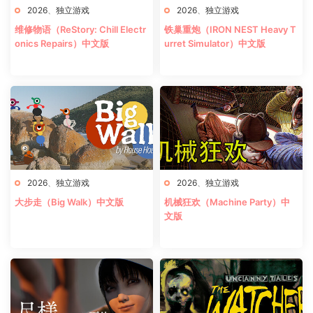
2026
、
独立游戏
2026
、
独立游戏
维修物语（ReStory: Chill Electr
铁巢重炮（IRON NEST Heavy T
onics Repairs）中文版
urret Simulator）中文版
2026
、
独立游戏
2026
、
独立游戏
大步走（Big Walk）中文版
机械狂欢（Machine Party）中
文版