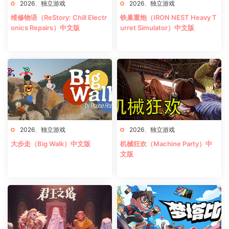
2026
、
独立游戏
2026
、
独立游戏
维修物语（ReStory: Chill Electr
铁巢重炮（IRON NEST Heavy T
onics Repairs）中文版
urret Simulator）中文版
2026
、
独立游戏
2026
、
独立游戏
大步走（Big Walk）中文版
机械狂欢（Machine Party）中
文版