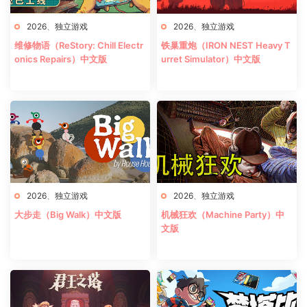
2026
、
独立游戏
2026
、
独立游戏
维修物语（ReStory: Chill Electr
铁巢重炮（IRON NEST Heavy T
onics Repairs）中文版
urret Simulator）中文版
2026
、
独立游戏
2026
、
独立游戏
大步走（Big Walk）中文版
机械狂欢（Machine Party）中
文版