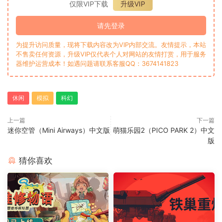
仅限VIP下载
升级VIP
请先登录
为提升访问质量，现将下载内容改为VIP内部交流。友情提示，本站
不售卖任何资源，升级VIP仅代表个人对网站的友情打赏，用于服务
器维护运营成本！如遇问题请联系客服QQ：3674141823
休闲
模拟
科幻
上一篇
下一篇
迷你空管（Mini Airways）中文版
萌猫乐园2（PICO PARK 2）中文
版
猜你喜欢