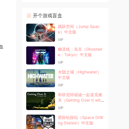
开个游戏盲盒
跳跃空间（Jump Spac
e）中文版
VIP
血
幽灵线：东京（Ghostwir
e：Tokyo）中文版
VIP
水隐之城（Highwater）
中文版
VIP
和班尼特福迪一起攻克难
关（Getting Over It with
Bennett Foddy）
VIP
星际钻探站（Space Drilli
ng Station）中文版