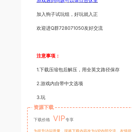
游戏遇到问题可以请点击这里
加入狗子试玩组，好玩就入正
欢迎进Q群728071050友好交流
注意事项：
1.下载压缩包后解压，用全英文路径保存
2.游戏内自带中文选项
3.玩
资源下载
VIP
下载价格
专享
为提升访问质量，现将下载内容改为VIP内部交流。友情