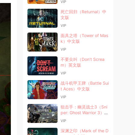
VIP
死亡回归（Returnal）中
文版
VIP
面具之塔（Tower of Mas
k）中文版
VIP
不要尖叫（Don’t Screa
m）英文版
VIP
战斗机甲王牌（Battle Sui
t Aces）中文版
VIP
狙击手：幽灵战士3（Sni
per: Ghost Warrior 3）中
文版
VIP
深渊之印（Mark of the D