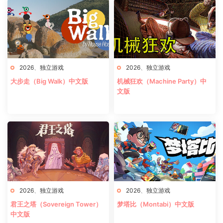
2026
、
独立游戏
2026
、
独立游戏
大步走（Big Walk）中文版
机械狂欢（Machine Party）中
文版
2026
、
独立游戏
2026
、
独立游戏
君王之塔（Sovereign Tower）
梦塔比（Montabi）中文版
中文版