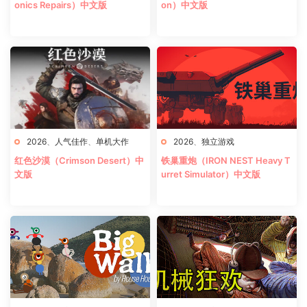
onics Repairs）中文版
on）中文版
2026
、
人气佳作
、
单机大作
2026
、
独立游戏
红色沙漠（Crimson Desert）中
铁巢重炮（IRON NEST Heavy T
文版
urret Simulator）中文版