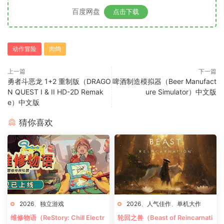
百度网盘
点击下载
动作冒险
肉鸽
上一篇
下一篇
勇者斗恶龙 1+2 重制版（DRAGO
啤酒制造模拟器（Beer Manufact
N QUEST I & II HD-2D Remak
ure Simulator）中文版
e）中文版
猜你喜欢
2026
、
独立游戏
2026
、
人气佳作
、
单机大作
维修物语（ReStory: Chill Electr
轮回之兽（Beast of Reincarnati