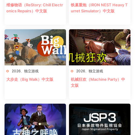
维修物语（ReStory: Chill Electr
铁巢重炮（IRON NEST Heavy T
onics Repairs）中文版
urret Simulator）中文版
2026
、
独立游戏
2026
、
独立游戏
大步走（Big Walk）中文版
机械狂欢（Machine Party）中
文版