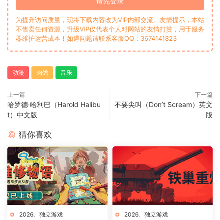
请先登录
为提升访问质量，现将下载内容改为VIP内部交流。友情提示，本站
不售卖任何资源，升级VIP仅代表个人对网站的友情打赏，用于服务
器维护运营成本！如遇问题请联系客服QQ：3674141823
动漫
肉鸽
音乐
上一篇
下一篇
哈罗德·哈利巴（Harold Halibu
不要尖叫（Don’t Scream）英文
t）中文版
版
猜你喜欢
2026
、
独立游戏
2026
、
独立游戏