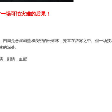
对一场可怕灾难的后果！
，四周是悬崖峭壁和茂密的松树林，笼罩在浓雾之中。但一场技
林的深处。
演，剧情，血腥