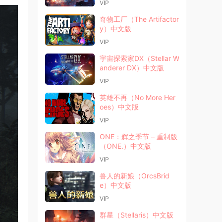
VIP
奇物工厂（The Artifactor
y）中文版
VIP
宇宙探索家DX（Stellar W
anderer DX）中文版
VIP
英雄不再（No More Her
oes）中文版
VIP
ONE：辉之季节 – 重制版
（ONE.）中文版
VIP
兽人的新娘（OrcsBrid
e）中文版
VIP
群星（Stellaris）中文版