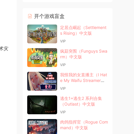
开个游戏盲盒
定居点崛起（Settlement
s Rising）中文版
VIP
术灾
疯菇突围（Funguys Swa
rm）中文版
VIP
我恨我的女直播主（I Hat
e My Waifu Streamer）
中文版
VIP
逃生1+逃生2 系列合集
（Outlast）中文版
VIP
肉鸽指挥官（Rogue Com
mand）中文版