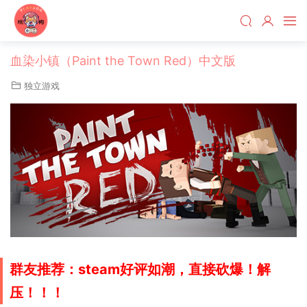
血染小镇（Paint the Town Red）中文版
独立游戏
群友推荐：steam好评如潮，直接砍爆！解
压！！！