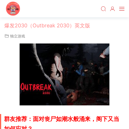
爆发2030（Outbreak 2030）英文版
独立游戏
群友推荐：面对丧尸如潮水般涌来，阁下又当
如何应对？