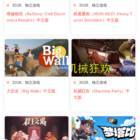
2026
、
独立游戏
2026
、
独立游戏
维修物语（ReStory: Chill Electr
铁巢重炮（IRON NEST Heavy T
onics Repairs）中文版
urret Simulator）中文版
2026
、
独立游戏
2026
、
独立游戏
大步走（Big Walk）中文版
机械狂欢（Machine Party）中
文版