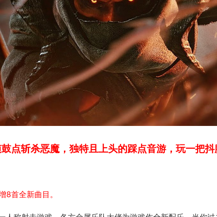
随鼓点斩杀恶魔，独特且上头的踩点音游，玩一把抖
k，新增8首全新曲目。
一人称射击游戏，各方金属乐队大佬为游戏作全新配乐。当你过