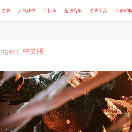
人游戏
人气佳作
回忆杀
超强合集
游戏工具
音乐试
inger）中文版