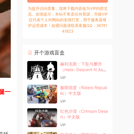
为提升访问质量，现将下载内容改为VIP内部交
流。友情提示，本站不售卖任何资源，升级VIP
仅代表个人对网站的友情打赏，用于服务器维
护运营成本！如遇问题请联系客服QQ：36741
41823
开个游戏盲盒
赫利克斯：下坠与攀升
（Helix: Descent N Asce
nt）中文版
VIP
极限国度（Riders Repub
腿一
lic）中文版
VIP
红色沙漠（Crimson Dese
rt）中文版
VIP
关斩