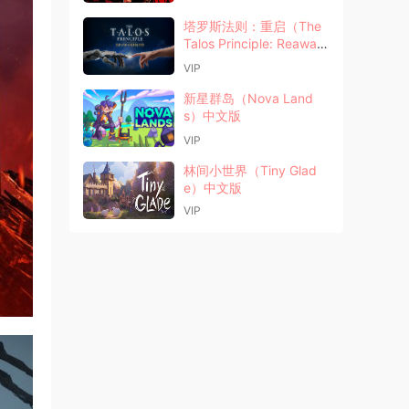
塔罗斯法则：重启（The
Talos Principle: Reawak
ened）中文版
VIP
新星群岛（Nova Land
s）中文版
VIP
林间小世界（Tiny Glad
e）中文版
VIP