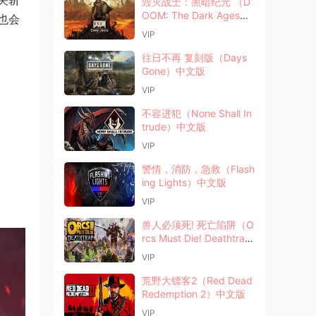
毁灭战士：黑暗纪元 （D
OOM: The Dark Ages）
也会
中文版
VIP
往日不再 复刻版（Days
Gone）中文版
VIP
不容进犯（None Shall In
trude）中文版
VIP
警情，消防，急救（Flash
ing Lights）中文版
VIP
兽人必须死! 死亡陷阱（O
rcs Must Die! Deathtra
p）中文版
VIP
荒野大镖客2（Red Dead
Redemption 2）中文版
VIP