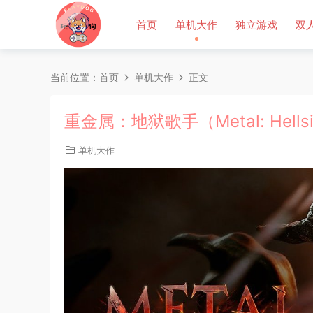
首页
单机大作
独立游戏
双
当前位置：
首页
单机大作
正文
重金属：地狱歌手（Metal: Hells
单机大作