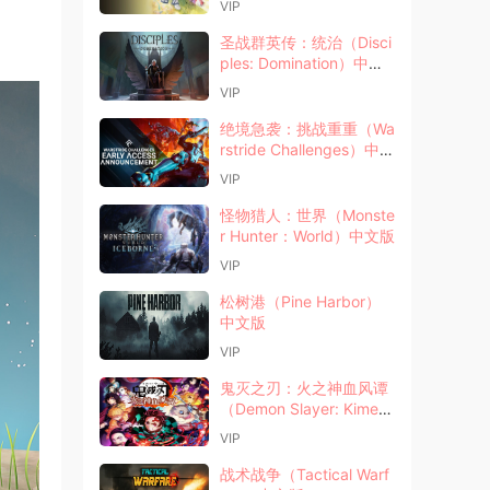
VIP
圣战群英传：统治（Disci
ples: Domination）中文
版
VIP
绝境急袭：挑战重重（Wa
rstride Challenges）中文
版
VIP
怪物猎人：世界（Monste
r Hunter：World）中文版
VIP
松树港（Pine Harbor）
中文版
VIP
鬼灭之刃：火之神血风谭
（Demon Slayer: Kimets
u no Yaiba）中文版
VIP
战术战争（Tactical Warf