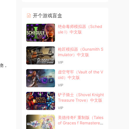
开个游戏盲盒
绝命毒师模拟器（Sched
ule I）中文版
枪匠模拟器（Gunsmith S
imulator）中文版
VIP
物，
虚空穹牢（Vault of the V
oid）中文版
VIP
铲子骑士（Shovel Knight
Treasure Trove）中文版
VIP
美德传奇F 重制版（Tales
of Graces f Remastere
d）中文版