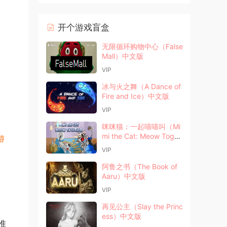
开个游戏盲盒
无限循环购物中心（False
Mall）中文版
VIP
冰与火之舞（A Dance of
Fire and Ice）中文版
VIP
咪咪猫：一起喵喵叫（Mi
mi the Cat: Meow Toget
游
her）中文版
VIP
阿鲁之书（The Book of
Aaru）中文版
VIP
再见公主（Slay the Princ
ess）中文版
准