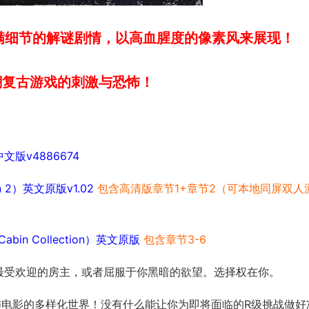
充满细节的解谜剧情，以
高血腥度的像
素风来展现！
潮复古游戏的刺激与恐怖！
）中文版v4886674
in 2）英文原版v1.02
包含高清版章节1+章节2（可本地同屏双人
abin Collection）英文原版
包含章节3-6
为最受欢迎的房主，或者屈服于你黑暗的欲望。选择权在你。
怖电影的多样化世界！没有什么能让你为即将面临的R级挑战做好