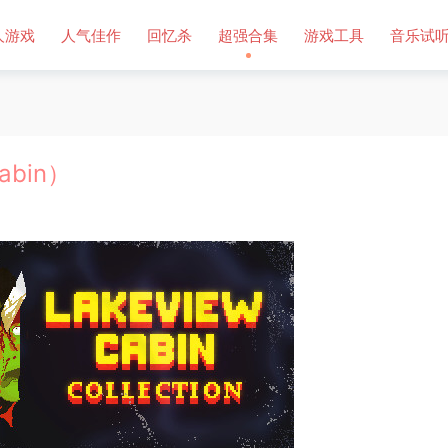
人游戏
人气佳作
回忆杀
超强合集
游戏工具
音乐试
abin）