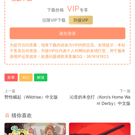
VIP
下载价格
专享
仅限VIP下载
升级VIP
请先登录
为提升访问质量，现将下载内容改为VIP内部交流。友情提示，本站
不售卖任何资源，升级VIP仅代表个人对网站的友情打赏，用于服务
器维护运营成本！如遇问题请联系客服QQ：3674141823
叙事
科幻
解谜
上一篇
下一篇
野性崛起（Wildrise）中文版
沁音的本垒打（Koro’s Home Wa
n! Derby）中文版
猜你喜欢