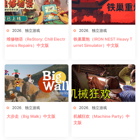
2026
、
独立游戏
2026
、
独立游戏
维修物语（ReStory: Chill Electr
铁巢重炮（IRON NEST Heavy T
onics Repairs）中文版
urret Simulator）中文版
2026
、
独立游戏
2026
、
独立游戏
大步走（Big Walk）中文版
机械狂欢（Machine Party）中
文版