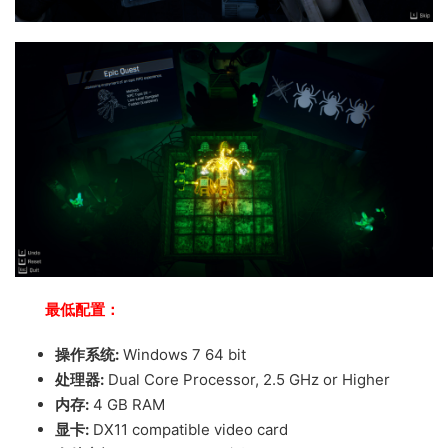
最低配置：
操作系统:
Windows 7 64 bit
处理器:
Dual Core Processor, 2.5 GHz or Higher
内存:
4 GB RAM
显卡:
DX11 compatible video card