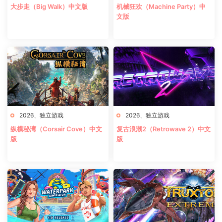
大步走（Big Walk）中文版
机械狂欢（Machine Party）中
文版
2026
、
独立游戏
2026
、
独立游戏
纵横秘湾（Corsair Cove）中文
复古浪潮2（Retrowave 2）中文
版
版