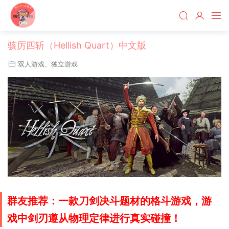
骇厉四斩（Hellish Quart）中文版
双人游戏
、
独立游戏
群友推荐：一款刀剑决斗题材的格斗游戏，游
戏中剑刃遵从物理定律进行真实碰撞！