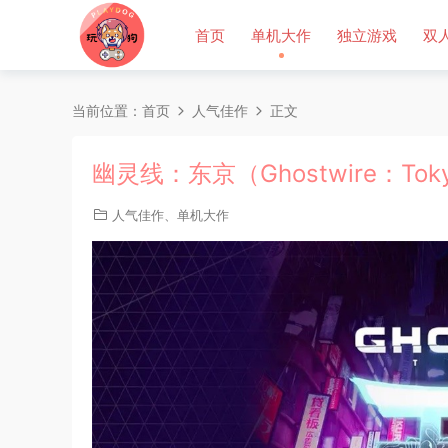
首页
单机大作
独立游戏
双
当前位置：
首页
人气佳作
正文
幽灵线：东京（Ghostwire：To
人气佳作
、
单机大作