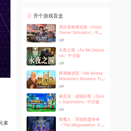
开个游戏盲盒
酒店老板模拟器（Hotel
Owner Simulator）中文
版
VIP
永夜之围（As We Desce
nd）中文版
VIP
啤酒修道院（Ale Abbey
Monastery Brewery Tyc
oon）中文版
VIP
索尼克：超级巨星（Soni
c Superstars）中文版
VIP
搜魔人：英雄联盟传奇
元素
（The Mageseeker: A L
OL Story）中文版