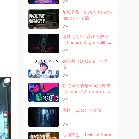
VIP
加班异常（Overtime Ano
maly）中文版
VIP
地狱之刃2：塞娜的传说
（Senua’s Saga: Hellbla
de II）中文版
VIP
都托邦（D-topia）中文
版
VIP
帕特里克的箱子无穷奇遇
（Patrick’s Parabox）中
文版
VIP
哀悼（Luto）中文版
VIP
萌物求生（Twilight Survi