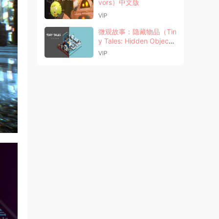
vors）中文版
VIP
微观故事：隐藏物品（Tin
y Tales: Hidden Object
s）中文版
VIP