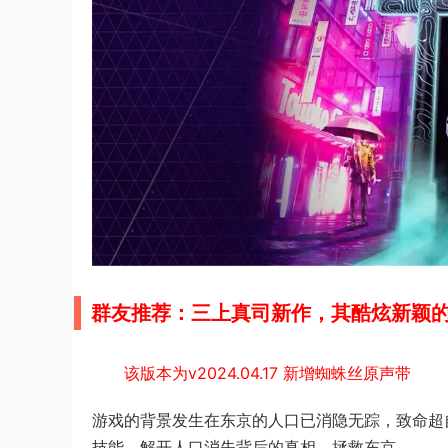
群友推荐：三上真司新作，
其酷炫新颖
该版本为v2024.04.17 新增蜘蛛丝原声带
游戏的背景发生在东京的人口已消隐无踪，致命超
技能，解开人口消失背后的真相，拯救东京。