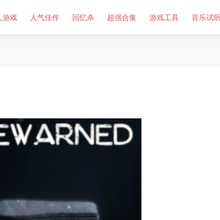
人游戏
人气佳作
回忆杀
超强合集
游戏工具
音乐试