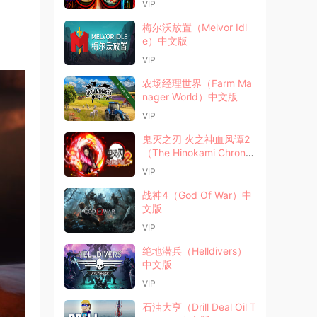
VIP
梅尔沃放置（Melvor Idl
e）中文版
VIP
农场经理世界（Farm Ma
nager World）中文版
VIP
鬼灭之刃 火之神血风谭2
（The Hinokami Chronicl
es 2）中文版
VIP
战神4（God Of War）中
文版
VIP
绝地潜兵（Helldivers）
中文版
VIP
石油大亨（Drill Deal Oil T