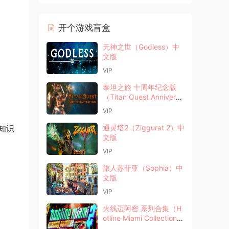
开个游戏盲盒
无神之世（Godless）中
文版
VIP
泰坦之旅 十周年纪念版
（Titan Quest Anniversa
ry Edition）中文版
VIP
知识
通灵塔2（Ziggurat 2）中
文版
VIP
旅人苏菲亚（Sophia）中
文版
VIP
火线迈阿密 系列合集（H
otline Miami Collection）
中文版