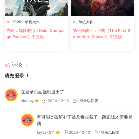
2026
、
单机大作
单机大作
光环：战役进化（Halo: Campai
第一狂战士：卡赞（The First B
gn Evolved）中文版
erserker: Khazan）中文版
评论
7
请先
登录
！
在登录页面强制退出了
chubby
2024-12-10
1
登录以回复
有可能是破解补丁被杀毒拦截了，跳正版才需要登
陆
lay584211
2024-12-10
1
登录以回复