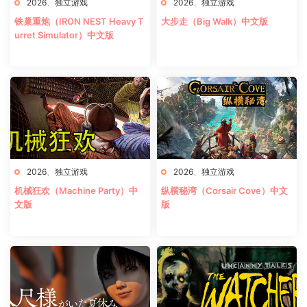
2026
、
独立游戏
2026
、
独立游戏
铁巢重炮（IRON NEST Heavy T
大步走（Big Walk）中文版
urret Simulator）中文版
2026
、
独立游戏
2026
、
独立游戏
机械狂欢（Machine Party）中
纵横秘湾（Corsair Cove）中文
文版
版