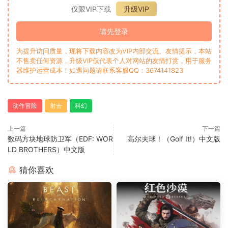
仅限VIP下载
升级VIP
请先登录
为提升访问质量，现将下载内容改为VIP内部交流。友情提示，本站
不售卖任何资源，升级VIP仅代表个人对网站的友情打赏，用于服务
器维护运营成本！如遇问题请联系客服QQ：3674141823
动作冒险
射击
科幻
上一篇
下一篇
数码方块地球防卫军（EDF: WOR
高尔夫球！（Golf It!）中文版
LD BROTHERS）中文版
猜你喜欢