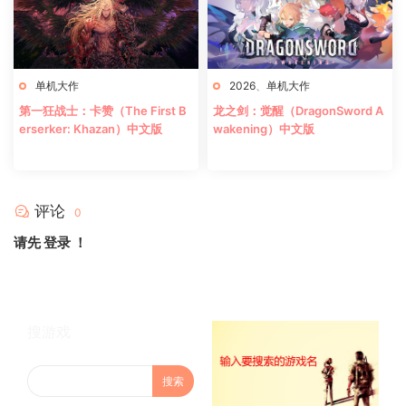
单机大作
2026
、
单机大作
第一狂战士：卡赞（The First B
龙之剑：觉醒（DragonSword A
erserker: Khazan）中文版
wakening）中文版
评论
0
请先
登录
！
搜游戏