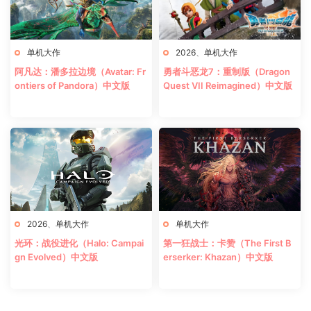
单机大作
2026
、
单机大作
阿凡达：潘多拉边境（Avatar: Fr
勇者斗恶龙7：重制版（Dragon
ontiers of Pandora）中文版
Quest VII Reimagined）中文版
2026
、
单机大作
单机大作
光环：战役进化（Halo: Campai
第一狂战士：卡赞（The First B
gn Evolved）中文版
erserker: Khazan）中文版