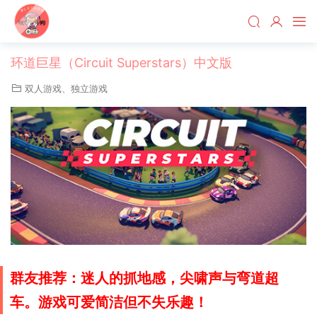
环道巨星（Circuit Superstars）中文版
双人游戏
、
独立游戏
群友推荐：迷人的抓地感，尖啸声与弯道超
车。游戏可爱简洁但不失乐趣！