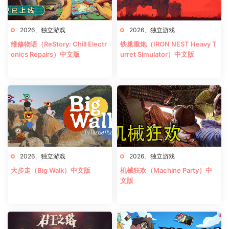
2026
、
独立游戏
2026
、
独立游戏
维修物语（ReStory: Chill Electr
铁巢重炮（IRON NEST Heavy T
onics Repairs）中文版
urret Simulator）中文版
2026
、
独立游戏
2026
、
独立游戏
大步走（Big Walk）中文版
机械狂欢（Machine Party）中
文版