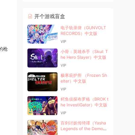
开个游戏盲盒
电子轨录律（GUNVOLT
RECORDS）中文版
VIP
的枪
小骨：英雄杀手（Skul: T
he Hero Slayer）中文版
VIP
极寒庇护所 （Frozen Sh
elter）中文版
VIP
鳄鱼侦探布罗格（BROK t
he InvestiGator）中文版
VIP
百剑讨妖传绮谭（Yasha
Legends of the Demon
Blade）中文版