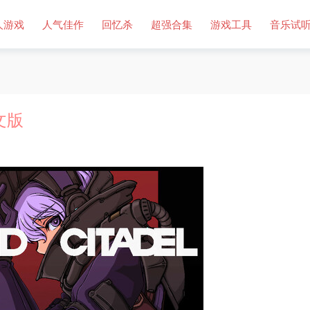
人游戏
人气佳作
回忆杀
超强合集
游戏工具
音乐试
中文版