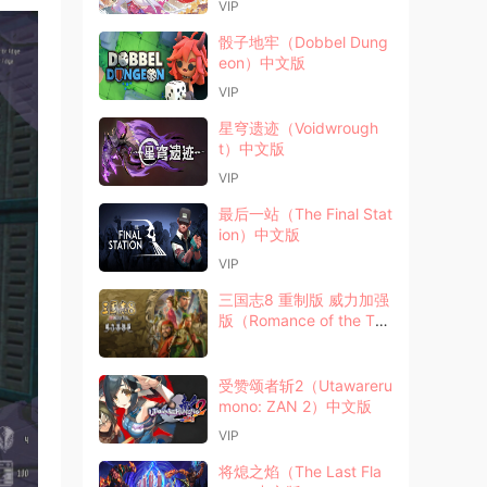
VIP
骰子地牢（Dobbel Dung
eon）中文版
VIP
星穹遗迹（Voidwrough
t）中文版
VIP
最后一站（The Final Stat
ion）中文版
VIP
三国志8 重制版 威力加强
版（Romance of the Thr
ee Kingdoms 8 Remak
e）中文版
受赞颂者斩2（Utawareru
mono: ZAN 2）中文版
VIP
将熄之焰（The Last Fla